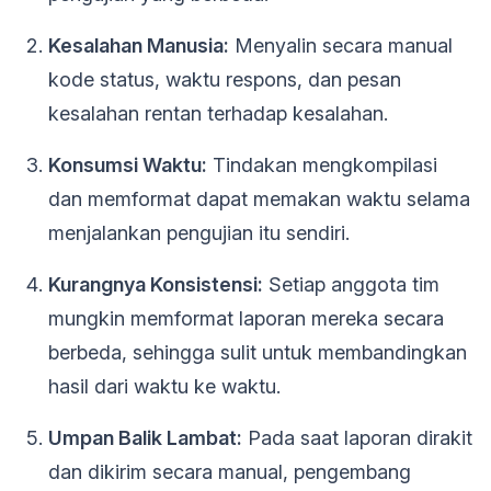
Kesalahan Manusia:
Menyalin secara manual
kode status, waktu respons, dan pesan
kesalahan rentan terhadap kesalahan.
Konsumsi Waktu:
Tindakan mengkompilasi
dan memformat dapat memakan waktu selama
menjalankan pengujian itu sendiri.
Kurangnya Konsistensi:
Setiap anggota tim
mungkin memformat laporan mereka secara
berbeda, sehingga sulit untuk membandingkan
hasil dari waktu ke waktu.
Umpan Balik Lambat:
Pada saat laporan dirakit
dan dikirim secara manual, pengembang