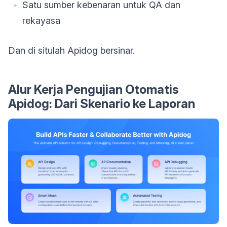
Satu sumber kebenaran untuk QA dan
rekayasa
Dan di situlah Apidog bersinar.
Alur Kerja Pengujian Otomatis
Apidog: Dari Skenario ke Laporan