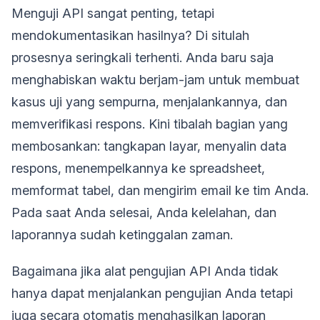
Menguji API sangat penting, tetapi
mendokumentasikan hasilnya? Di situlah
prosesnya seringkali terhenti. Anda baru saja
menghabiskan waktu berjam-jam untuk membuat
kasus uji yang sempurna, menjalankannya, dan
memverifikasi respons. Kini tibalah bagian yang
membosankan: tangkapan layar, menyalin data
respons, menempelkannya ke spreadsheet,
memformat tabel, dan mengirim email ke tim Anda.
Pada saat Anda selesai, Anda kelelahan, dan
laporannya sudah ketinggalan zaman.
Bagaimana jika alat pengujian API Anda tidak
hanya dapat menjalankan pengujian Anda tetapi
juga secara otomatis menghasilkan laporan