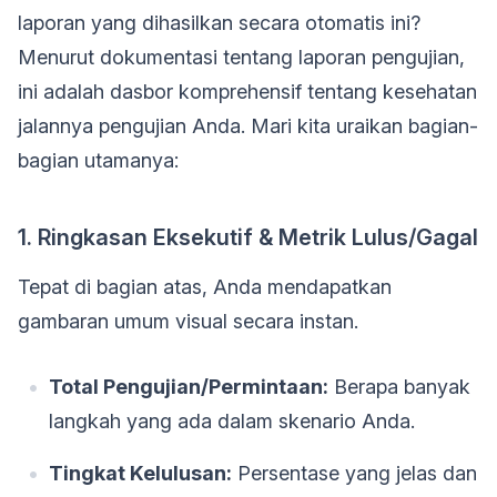
laporan yang dihasilkan secara otomatis ini?
Menurut dokumentasi tentang laporan pengujian,
ini adalah dasbor komprehensif tentang kesehatan
jalannya pengujian Anda. Mari kita uraikan bagian-
bagian utamanya:
1. Ringkasan Eksekutif & Metrik Lulus/Gagal
Tepat di bagian atas, Anda mendapatkan
gambaran umum visual secara instan.
Total Pengujian/Permintaan:
Berapa banyak
langkah yang ada dalam skenario Anda.
Tingkat Kelulusan:
Persentase yang jelas dan