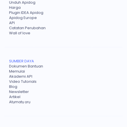
Unduh Apidog
Harga
Plugin IDEA Apidog
Apidog Europe
API
Catatan Perubahan
Wall of love
SUMBER DAYA
Dokumen Bantuan
Memulai
Akademi API
Video Tutorials
Blog
Newsletter
Artikel
Atụmatụ ọrụ