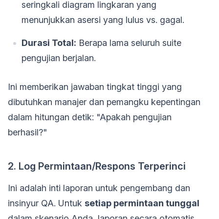
seringkali diagram lingkaran yang
menunjukkan asersi yang lulus vs. gagal.
Durasi Total:
Berapa lama seluruh suite
pengujian berjalan.
Ini memberikan jawaban tingkat tinggi yang
dibutuhkan manajer dan pemangku kepentingan
dalam hitungan detik: "Apakah pengujian
berhasil?"
2. Log Permintaan/Respons Terperinci
Ini adalah inti laporan untuk pengembang dan
insinyur QA. Untuk
setiap permintaan tunggal
dalam skenario Anda, laporan secara otomatis