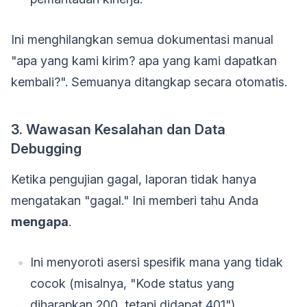
Ini menghilangkan semua dokumentasi manual
"apa yang kami kirim? apa yang kami dapatkan
kembali?". Semuanya ditangkap secara otomatis.
3. Wawasan Kesalahan dan Data
Debugging
Ketika pengujian gagal, laporan tidak hanya
mengatakan "gagal." Ini memberi tahu Anda
mengapa
.
Ini menyoroti asersi spesifik mana yang tidak
cocok (misalnya, "Kode status yang
diharapkan 200, tetapi didapat 401").