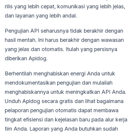
rilis yang lebih cepat, komunikasi yang lebih jelas,
dan layanan yang lebih andal.
Pengujian API seharusnya tidak berakhir dengan
hasil mentah. Ini harus berakhir dengan wawasan
yang jelas dan otomatis. Itulah yang persisnya
diberikan Apidog.
Berhentilah menghabiskan energi Anda untuk
mendokumentasikan pengujian dan mulailah
menghabiskannya untuk meningkatkan API Anda.
Unduh Apidog secara gratis dan lihat bagaimana
pelaporan pengujian otomatis dapat membawa
tingkat efisiensi dan kejelasan baru pada alur kerja
tim Anda. Laporan yang Anda butuhkan sudah