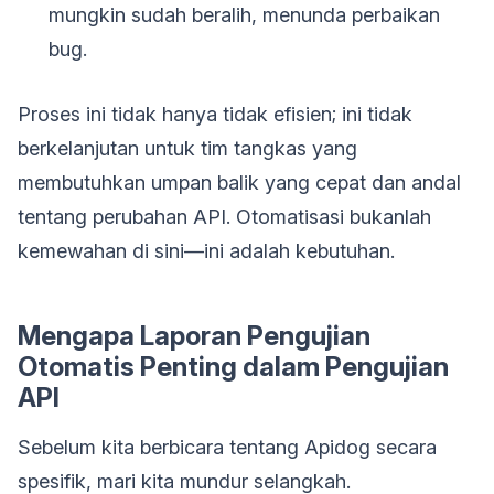
mungkin sudah beralih, menunda perbaikan
bug.
Proses ini tidak hanya tidak efisien; ini tidak
berkelanjutan untuk tim tangkas yang
membutuhkan umpan balik yang cepat dan andal
tentang perubahan API. Otomatisasi bukanlah
kemewahan di sini—ini adalah kebutuhan.
Mengapa Laporan Pengujian
Otomatis Penting dalam Pengujian
API
Sebelum kita berbicara tentang Apidog secara
spesifik, mari kita mundur selangkah.