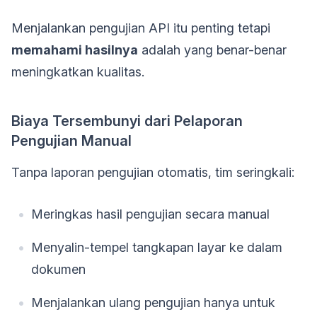
Menjalankan pengujian API itu penting tetapi
memahami hasilnya
adalah yang benar-benar
meningkatkan kualitas.
Biaya Tersembunyi dari Pelaporan
Pengujian Manual
Tanpa laporan pengujian otomatis, tim seringkali:
Meringkas hasil pengujian secara manual
Menyalin-tempel tangkapan layar ke dalam
dokumen
Menjalankan ulang pengujian hanya untuk