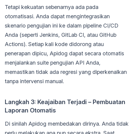
Tetapi kekuatan sebenarnya ada pada
otomatisasi. Anda dapat mengintegrasikan
skenario pengujian ini ke dalam pipeline CI/CD
Anda (seperti Jenkins, GitLab CI, atau GitHub
Actions). Setiap kali kode didorong atau
penerapan dipicu, Apidog dapat secara otomatis
menjalankan suite pengujian API Anda,
memastikan tidak ada regresi yang diperkenalkan
tanpa intervensi manual.
Langkah 3: Keajaiban Terjadi – Pembuatan
Laporan Otomatis
Di sinilah Apidog membedakan dirinya. Anda tidak
perlu melakukan apa pun secara ekstra. Saat