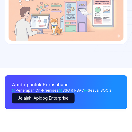
Apidog untuk Perusahaan
Penerapan On-Premises
SSO & RBAC
Sesuai SOC 2
Jelajahi Apidog Enterprise