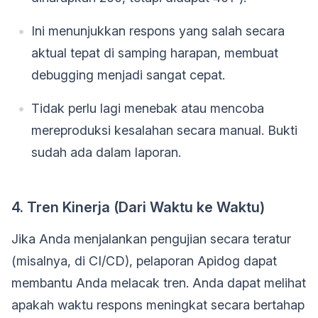
Ini menunjukkan respons yang salah secara
aktual tepat di samping harapan, membuat
debugging menjadi sangat cepat.
Tidak perlu lagi menebak atau mencoba
mereproduksi kesalahan secara manual. Bukti
sudah ada dalam laporan.
4. Tren Kinerja (Dari Waktu ke Waktu)
Jika Anda menjalankan pengujian secara teratur
(misalnya, di CI/CD), pelaporan Apidog dapat
membantu Anda melacak tren. Anda dapat melihat
apakah waktu respons meningkat secara bertahap