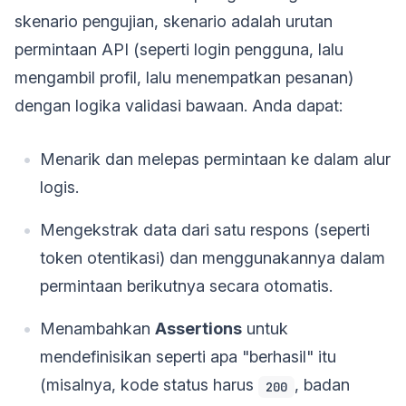
skenario pengujian, skenario adalah urutan
permintaan API (seperti login pengguna, lalu
mengambil profil, lalu menempatkan pesanan)
dengan logika validasi bawaan. Anda dapat:
Menarik dan melepas permintaan ke dalam alur
logis.
Mengekstrak data dari satu respons (seperti
token otentikasi) dan menggunakannya dalam
permintaan berikutnya secara otomatis.
Menambahkan
Assertions
untuk
mendefinisikan seperti apa "berhasil" itu
(misalnya, kode status harus
, badan
200