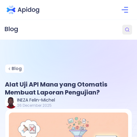
Blog
Alat Uji API Mana yang Otomatis
Membuat Laporan Pengujian?
INEZA Felin-Michel
26 December 2025