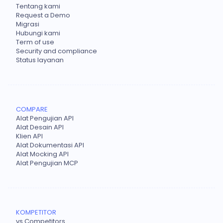
Tentang kami
Request a Demo
Migrasi
Hubungi kami
Term of use
Security and compliance
Status layanan
COMPARE
Alat Pengujian API
Alat Desain API
Klien API
Alat Dokumentasi API
Alat Mocking API
Alat Pengujian MCP
KOMPETITOR
vs Competitors