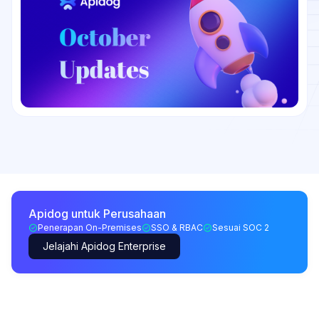
Apidog untuk Perusahaan
Penerapan On-Premises
SSO & RBAC
Sesuai SOC 2
Jelajahi Apidog Enterprise