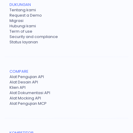
DUKUNGAN
Tentang kami
Request a Demo
Migrasi
Hubungi kami
Term of use
Security and compliance
Status layanan
COMPARE
Alat Pengujian API
Alat Desain API
Klien API
Alat Dokumentasi API
Alat Mocking API
Alat Pengujian MCP
KOMPETITOR