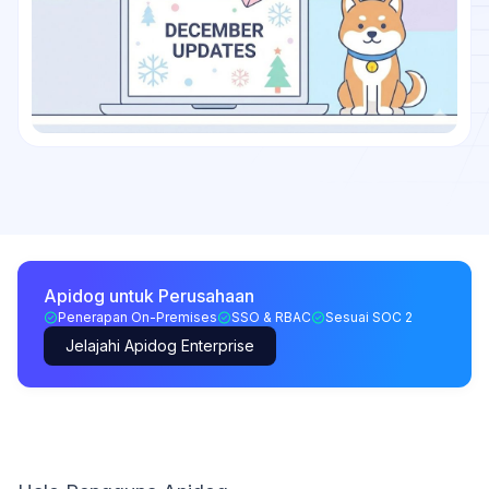
Apidog untuk Perusahaan
Penerapan On-Premises
SSO & RBAC
Sesuai SOC 2
Jelajahi Apidog Enterprise