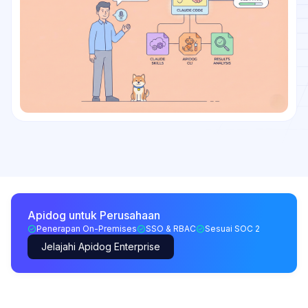
Apidog untuk Perusahaan
Penerapan On-Premises
SSO & RBAC
Sesuai SOC 2
Jelajahi Apidog Enterprise