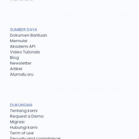
SUMBER DAYA
Dokumen Bantuan
Memulai
Akademi API
Video Tutorials
Blog
Newsletter
Artikel
Atụmatụ ọrụ
DUKUNGAN
Tentang kami
Request a Demo
Migrasi
Hubungi kami
Term of use
Security and compliance