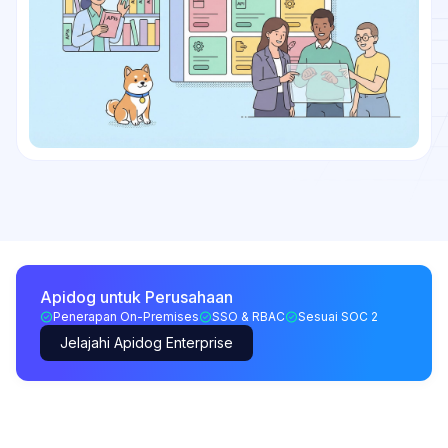
Apidog untuk Perusahaan
Penerapan On-Premises
SSO & RBAC
Sesuai SOC 2
Jelajahi Apidog Enterprise