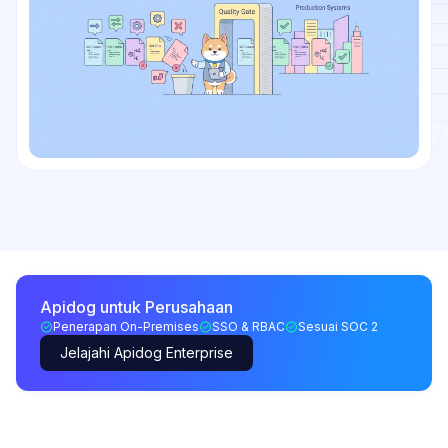
Apidog untuk Perusahaan
Penerapan On-Premises
SSO & RBAC
Sesuai SOC 2
Jelajahi Apidog Enterprise