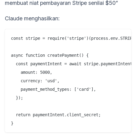
membuat niat pembayaran Stripe senilai $50”
Claude menghasilkan:
const stripe = require('stripe')(process.env.STRIPE_
async function createPayment() {

  const paymentIntent = await stripe.paymentIntents.
    amount: 5000,

    currency: 'usd',

    payment_method_types: ['card'],

  });

  return paymentIntent.client_secret;
