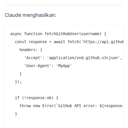
Claude menghasilkan:
async function fetchGitHubUser(username) {

  const response = await fetch(`https://api.github.c
    headers: {

      'Accept': 'application/vnd.github.v3+json',

      'User-Agent': 'MyApp'

    }

  });

  if (!response.ok) {

    throw new Error(`GitHub API error: ${response.st
  }
