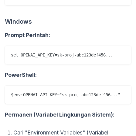
Windows
Prompt Perintah:
set OPENAI_API_KEY=sk-proj-abc123def456...
PowerShell:
$env:OPENAI_API_KEY="sk-proj-abc123def456..."
Permanen (Variabel Lingkungan Sistem):
Cari "Environment Variables" (Variabel