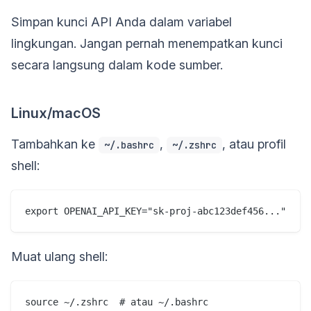
Simpan kunci API Anda dalam variabel
lingkungan. Jangan pernah menempatkan kunci
secara langsung dalam kode sumber.
Linux/macOS
Tambahkan ke
,
, atau profil
~/.bashrc
~/.zshrc
shell:
export OPENAI_API_KEY="sk-proj-abc123def456..."
Muat ulang shell:
source ~/.zshrc  # atau ~/.bashrc