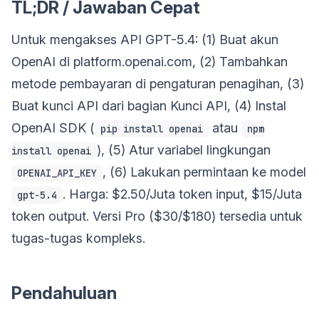
TL;DR / Jawaban Cepat
Untuk mengakses API GPT-5.4: (1) Buat akun
OpenAI di platform.openai.com, (2) Tambahkan
metode pembayaran di pengaturan penagihan, (3)
Buat kunci API dari bagian Kunci API, (4) Instal
OpenAI SDK (
atau
pip install openai
npm
), (5) Atur variabel lingkungan
install openai
, (6) Lakukan permintaan ke model
OPENAI_API_KEY
. Harga: $2.50/Juta token input, $15/Juta
gpt-5.4
token output. Versi Pro ($30/$180) tersedia untuk
tugas-tugas kompleks.
Pendahuluan