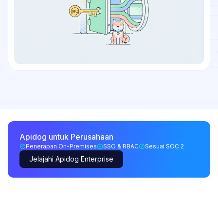
Apidog untuk Perusahaan
Penerapan On-Premises
SSO & RBAC
Sesuai SOC 2
Jelajahi Apidog Enterprise