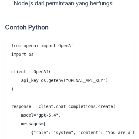
Node.js dari permintaan yang berfungsi
Contoh Python
from openai import OpenAI

import os

client = OpenAI(

    api_key=os.getenv("OPENAI_API_KEY")

)

response = client.chat.completions.create(

    model="gpt-5.4",

    messages=[

        {"role": "system", "content": "You are a hel