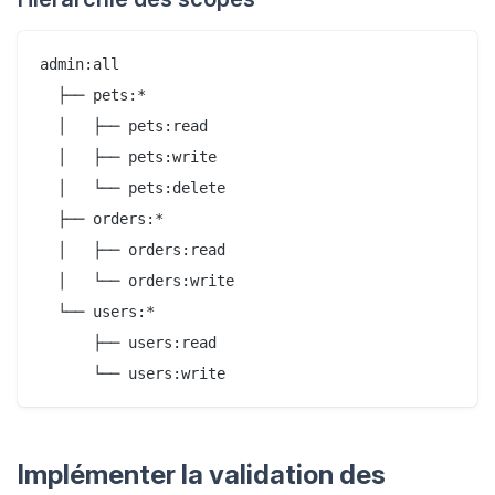
admin:all

  ├── pets:*

  │   ├── pets:read

  │   ├── pets:write

  │   └── pets:delete

  ├── orders:*

  │   ├── orders:read

  │   └── orders:write

  └── users:*

      ├── users:read

Implémenter la validation des