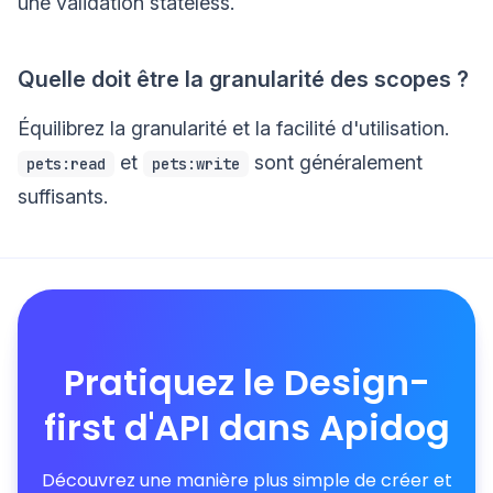
une validation stateless.
Quelle doit être la granularité des scopes ?
Équilibrez la granularité et la facilité d'utilisation.
et
sont généralement
pets:read
pets:write
suffisants.
Pratiquez le Design-
first d'API dans Apidog
Découvrez une manière plus simple de créer et