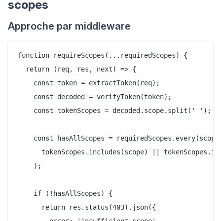
scopes
Approche par middleware
function requireScopes(...requiredScopes) {

  return (req, res, next) => {

    const token = extractToken(req);

    const decoded = verifyToken(token);

    const tokenScopes = decoded.scope.split(' ');

    const hasAllScopes = requiredScopes.every(scope 
      tokenScopes.includes(scope) || tokenScopes.inc
    );

    if (!hasAllScopes) {

      return res.status(403).json({

        error: 'insufficient_scope',
