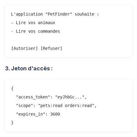
L'application "PetFinder" souhaite :

- Lire vos animaux

- Lire vos commandes

3. Jeton d'accès :
{

  "access_token": "eyJhbGc...",

  "scope": "pets:read orders:read",

  "expires_in": 3600
