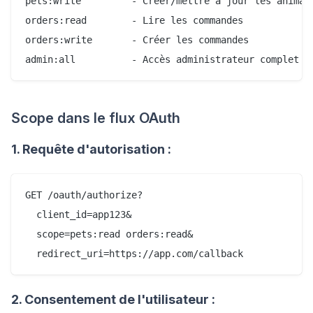
pets:write         - Créer/mettre à jour les animaux
orders:read        - Lire les commandes

orders:write       - Créer les commandes

Scope dans le flux OAuth
1. Requête d'autorisation :
GET /oauth/authorize?

  client_id=app123&

  scope=pets:read orders:read&

2. Consentement de l'utilisateur :