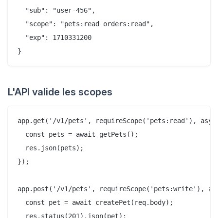
  "sub": "user-456",

  "scope": "pets:read orders:read",

  "exp": 1710331200

L'API valide les scopes
app.get('/v1/pets', requireScope('pets:read'), async
  const pets = await getPets();

  res.json(pets);

});

app.post('/v1/pets', requireScope('pets:write'), asy
  const pet = await createPet(req.body);

  res.status(201).json(pet);
