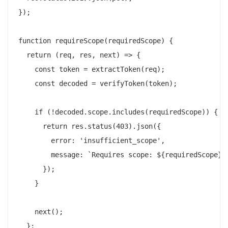
});

function requireScope(requiredScope) {

  return (req, res, next) => {

    const token = extractToken(req);

    const decoded = verifyToken(token);

    if (!decoded.scope.includes(requiredScope)) {

      return res.status(403).json({

        error: 'insufficient_scope',

        message: `Requires scope: ${requiredScope}`

      });

    }

    next();

  };
