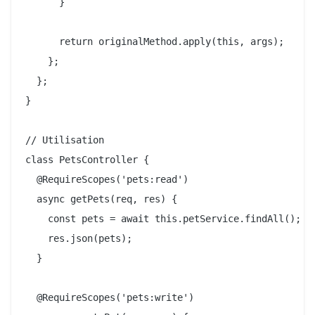
      }

      return originalMethod.apply(this, args);

    };

  };

}

// Utilisation

class PetsController {

  @RequireScopes('pets:read')

  async getPets(req, res) {

    const pets = await this.petService.findAll();

    res.json(pets);

  }

  @RequireScopes('pets:write')
