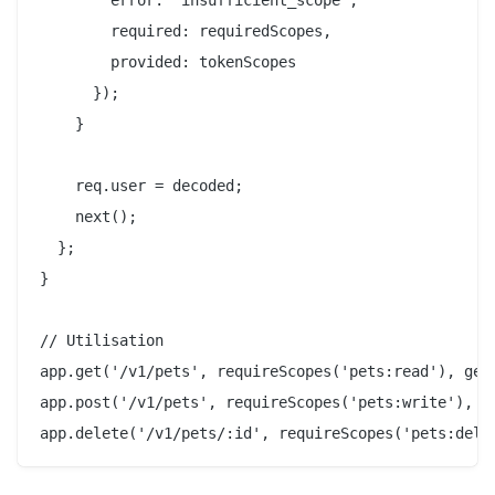
        required: requiredScopes,

        provided: tokenScopes

      });

    }

    req.user = decoded;

    next();

  };

}

// Utilisation

app.get('/v1/pets', requireScopes('pets:read'), getP
app.post('/v1/pets', requireScopes('pets:write'), cr