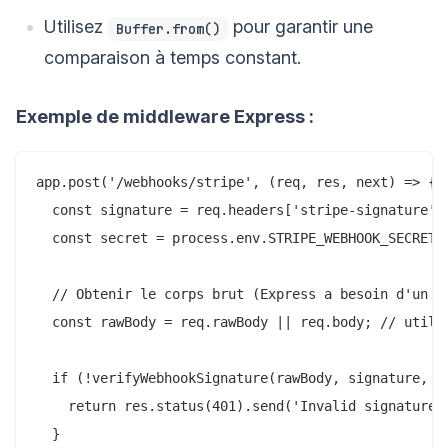
Utilisez
pour garantir une
Buffer.from()
comparaison à temps constant.
Exemple de middleware Express :
app.post('/webhooks/stripe', (req, res, next) => {

  const signature = req.headers['stripe-signature'];
  const secret = process.env.STRIPE_WEBHOOK_SECRET;

  // Obtenir le corps brut (Express a besoin d'un mi
  const rawBody = req.rawBody || req.body; // utilis
  if (!verifyWebhookSignature(rawBody, signature, se
    return res.status(401).send('Invalid signature')
  }
