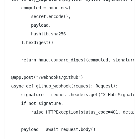
    computed = hmac.new(

        secret.encode(),

        payload,

        hashlib.sha256

    ).hexdigest()

    return hmac.compare_digest(computed, signature)

@app.post("/webhooks/github")

async def github_webhook(request: Request):

    signature = request.headers.get("X-Hub-Signature
    if not signature:

        raise HTTPException(status_code=401, detail=
    payload = await request.body()
