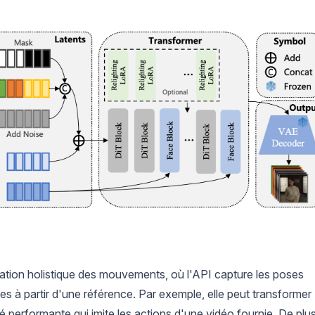
lication holistique des mouvements, où l'API capture les poses
tes à partir d'une référence. Par exemple, elle peut transformer
 performante qui imite les actions d'une vidéo fournie. De plus