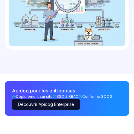
Apidog pour les entreprises
Déploiement sur site
SSO & RBAC
Conforme SOC 2
Découvrir Apidog Enterprise