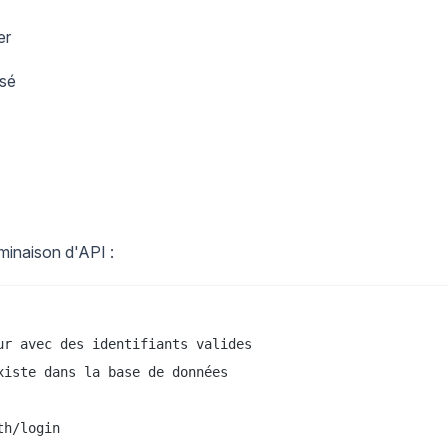
er
ssé
rminaison d'API :
r avec des identifiants valides

iste dans la base de données

h/login
