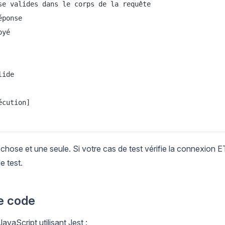
e valides dans le corps de la requête

ponse

yé

ide

cution]

 chose et une seule. Si votre cas de test vérifie la connexion E
e test.
le code
vaScript utilisant Jest :