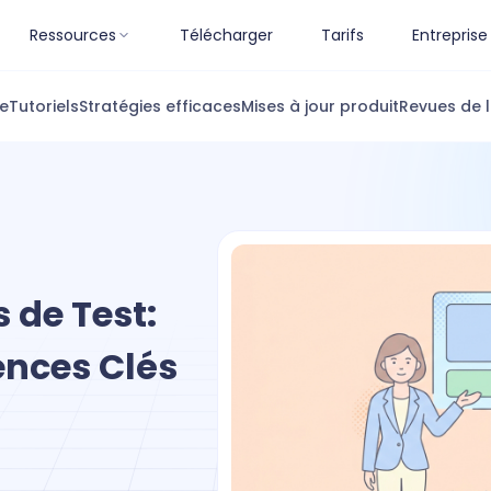
Ressources
Télécharger
Tarifs
Entreprise
ue
Tutoriels
Stratégies efficaces
Mises à jour produit
Revues de l
 de Test:
ences Clés