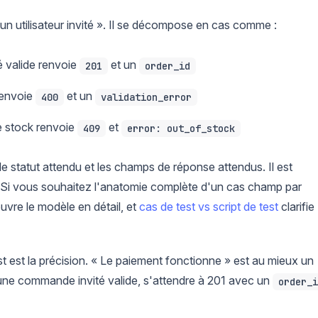
 un utilisateur invité ». Il se décompose en cas comme :
é valide renvoie
et un
201
order_id
renvoie
et un
400
validation_error
 stock renvoie
et
409
error: out_of_stock
e statut attendu et les champs de réponse attendus. Il est
 Si vous souhaitez l'anatomie complète d'un cas champ par
vre le modèle en détail, et
cas de test vs script de test
clarifie
t est la précision. « Le paiement fonctionne » est au mieux un
une commande invité valide, s'attendre à 201 avec un
order_i