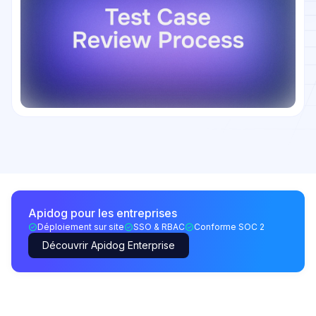
Apidog pour les entreprises
Déploiement sur site
SSO & RBAC
Conforme SOC 2
Découvrir Apidog Enterprise