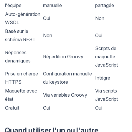
l'équipe
manuelle
partagée
Auto-génération
Oui
Non
WSDL
Basé sur le
Non
Oui
schéma REST
Scripts de
Réponses
Répartition Groovy
maquette
dynamiques
JavaScript
Prise en charge
Configuration manuelle
Intégré
HTTPS
du keystore
Maquette avec
Via scripts
Via variables Groovy
état
JavaScript
Gratuit
Oui
Oui
Quand utiliser l'un ou l'autre