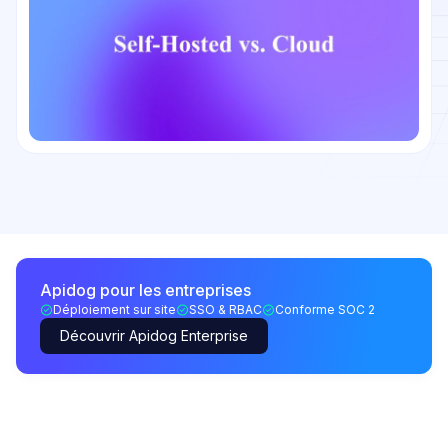
Apidog pour les entreprises
Déploiement sur site
SSO & RBAC
Conforme SOC 2
Découvrir Apidog Enterprise