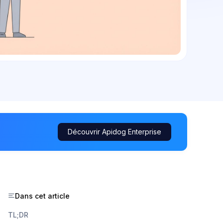
Découvrir Apidog Enterprise
Dans cet article
TL;DR