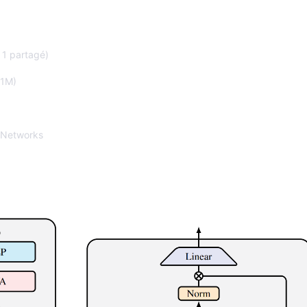
 1 partagé)
 1M)
 Networks