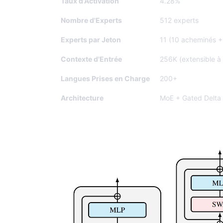
Taux d'Activation
4.28%
Nombre d'Experts
512 experts
Experts par Jeton
11 (10 acheminés +
Contexte d'Entrée
256K (extensible à
Langues Prises en Charge
200+
Architecture
MoE + Gated Delta