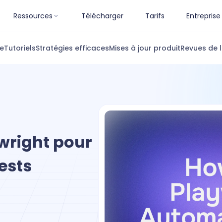
Ressources
Télécharger
Tarifs
Entreprise
ue
Tutoriels
Stratégies efficaces
Mises à jour produit
Revues de l
wright pour
ests