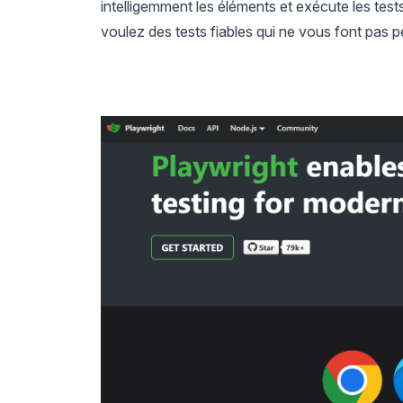
intelligemment les éléments et exécute les tes
voulez des tests fiables qui ne vous font pas p