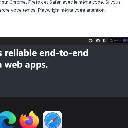
ts sur Chrome, Firefox et Safari avec le même code. Si vous
erdre votre temps, Playwright mérite votre attention.