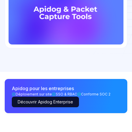
Apidog pour les entreprises
Déploiement sur site
SSO & RBAC
Conforme SOC 2
Découvrir Apidog Enterprise