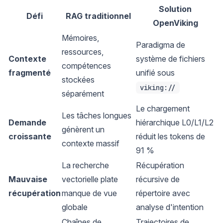
Solution
Défi
RAG traditionnel
OpenViking
Mémoires,
Paradigma de
ressources,
Contexte
système de fichiers
compétences
fragmenté
unifié sous
stockées
viking://
séparément
Le chargement
Les tâches longues
Demande
hiérarchique L0/L1/L2
génèrent un
croissante
réduit les tokens de
contexte massif
91 %
La recherche
Récupération
Mauvaise
vectorielle plate
récursive de
récupération
manque de vue
répertoire avec
globale
analyse d'intention
Chaînes de
Trajectoires de