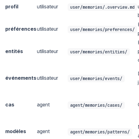
profil
utilisateur
user/memories/.overview.md
préférences
utilisateur
user/memories/preferences/
entités
utilisateur
user/memories/entities/
événements
utilisateur
user/memories/events/
cas
agent
agent/memories/cases/
modèles
agent
agent/memories/patterns/