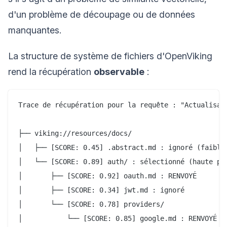
d'un problème de découpage ou de données
manquantes.
La structure de système de fichiers d'OpenViking
rend la récupération
observable
:
Trace de récupération pour la requête : "Actualisati
├── viking://resources/docs/

│   ├── [SCORE: 0.45] .abstract.md : ignoré (faible 
│   └── [SCORE: 0.89] auth/ : sélectionné (haute per
│       ├── [SCORE: 0.92] oauth.md : RENVOYÉ

│       ├── [SCORE: 0.34] jwt.md : ignoré

│       └── [SCORE: 0.78] providers/
