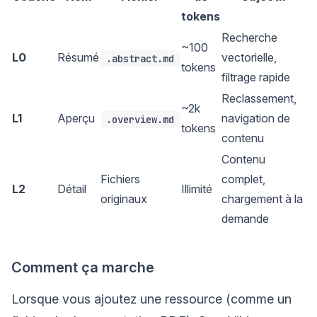
tokens
Recherche
~100
L0
Résumé
vectorielle,
.abstract.md
tokens
filtrage rapide
Reclassement,
~2k
L1
Aperçu
navigation de
.overview.md
tokens
contenu
Contenu
Fichiers
complet,
L2
Détail
Illimité
originaux
chargement à la
demande
Comment ça marche
Lorsque vous ajoutez une ressource (comme un