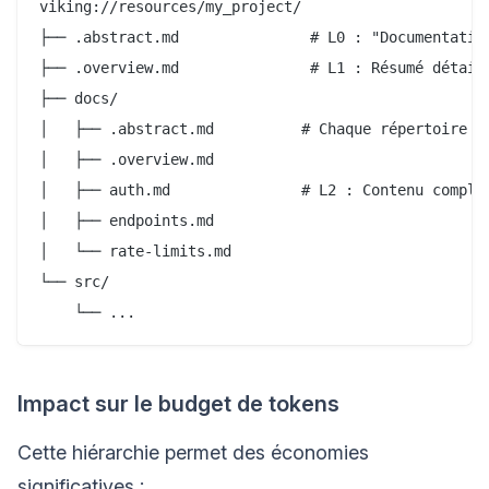
viking://resources/my_project/

├── .abstract.md               # L0 : "Documentatio
├── .overview.md               # L1 : Résumé détaill
├── docs/

│   ├── .abstract.md          # Chaque répertoire a 
│   ├── .overview.md

│   ├── auth.md               # L2 : Contenu complet
│   ├── endpoints.md

│   └── rate-limits.md

└── src/

Impact sur le budget de tokens
Cette hiérarchie permet des économies
significatives :