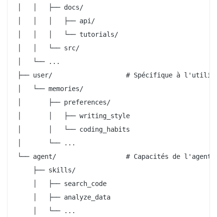
│   │   ├── docs/

│   │   │   ├── api/

│   │   │   └── tutorials/

│   │   └── src/

│   └── ...

├── user/                   # Spécifique à l'utilisa
│   └── memories/

│       ├── preferences/

│       │   ├── writing_style

│       │   └── coding_habits

│       └── ...

└── agent/                  # Capacités de l'agent :
    ├── skills/

    │   ├── search_code

    │   ├── analyze_data

    │   └── ...
