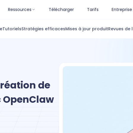
Ressources
Télécharger
Tarifs
Entreprise
ue
Tutoriels
Stratégies efficaces
Mises à jour produit
Revues de l
réation de
c OpenClaw