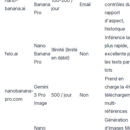
nano-
100–200 /
Banana
Email
contrôles d
banana.ai
jour
Pro
rapport
d'aspect,
historique
Inférence la
Nano
plus rapide,
Illimité (limité
felo.ai
Banana
Non
excellente 
en débit)
Pro
les tests par
lots
Prend en
Gemini
charge la 4
nanobanana-
3 Pro
500 / jour
Non
télécharge
pro.com
Image
multi-
références
Génération
Nano
d'images M