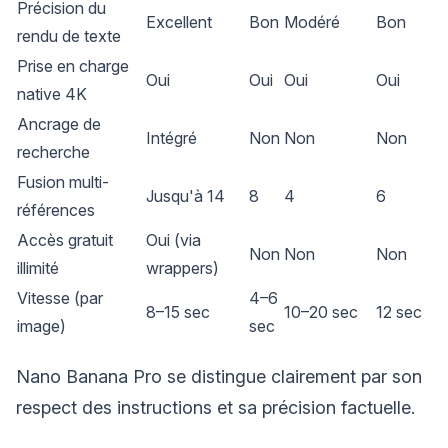
Précision du
Excellent
Bon
Modéré
Bon
rendu de texte
Prise en charge
Oui
Oui
Oui
Oui
native 4K
Ancrage de
Intégré
Non
Non
Non
recherche
Fusion multi-
Jusqu'à 14
8
4
6
références
Accès gratuit
Oui (via
Non
Non
Non
illimité
wrappers)
Vitesse (par
4–6
8–15 sec
10–20 sec
12 sec
image)
sec
Nano Banana Pro se distingue clairement par son
respect des instructions et sa précision factuelle.