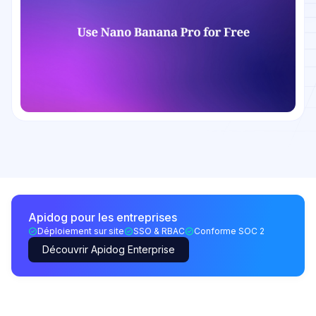
Apidog pour les entreprises
Déploiement sur site
SSO & RBAC
Conforme SOC 2
Découvrir Apidog Enterprise