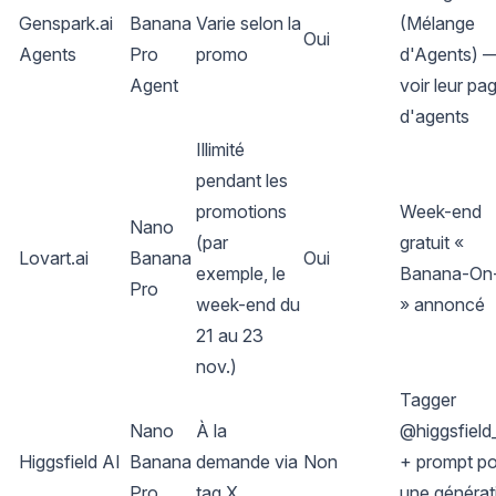
Genspark.ai
Banana
Varie selon la
(Mélange
Oui
Agents
Pro
promo
d'Agents) 
Agent
voir leur pa
d'agents
Illimité
pendant les
promotions
Week-end
Nano
(par
gratuit «
Lovart.ai
Banana
Oui
exemple, le
Banana-On
Pro
week-end du
» annoncé
21 au 23
nov.)
Tagger
Nano
À la
@higgsfield
Higgsfield AI
Banana
demande via
Non
+ prompt p
Pro
tag X
une générat