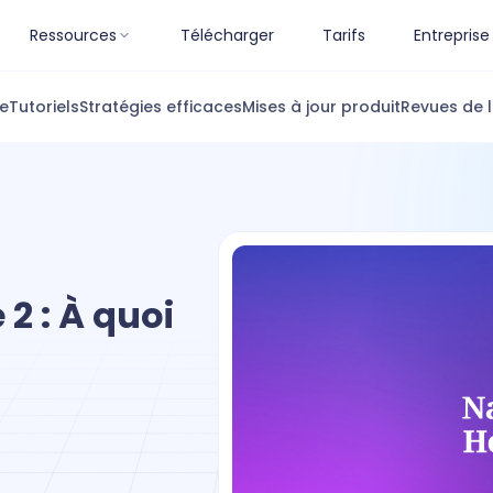
Ressources
Télécharger
Tarifs
Entreprise
ue
Tutoriels
Stratégies efficaces
Mises à jour produit
Revues de l
 : À quoi