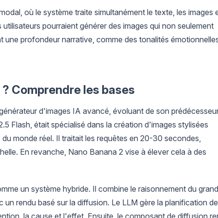
odal, où le système traite simultanément le texte, les images 
 utilisateurs pourraient générer des images qui non seulement
nt une profondeur narrative, comme des tonalités émotionnelle
 ? Comprendre les bases
nérateur d'images IA avancé, évoluant de son prédécesseur
.5 Flash, était spécialisé dans la création d'images stylisées
u monde réel. Il traitait les requêtes en 20-30 secondes,
chelle. En revanche, Nano Banana 2 vise à élever cela à des
mme un système hybride. Il combine le raisonnement du gran
un rendu basé sur la diffusion. Le LLM gère la planification de
ention, la cause et l'effet. Ensuite, le composant de diffusion r