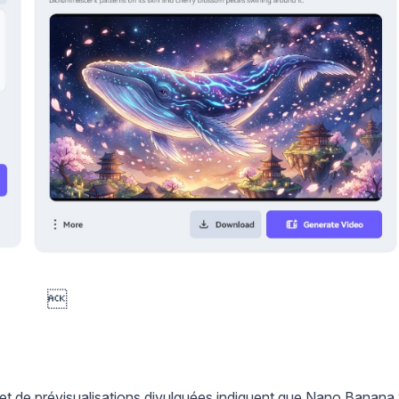

t de prévisualisations divulguées indiquent que Nano Banana 