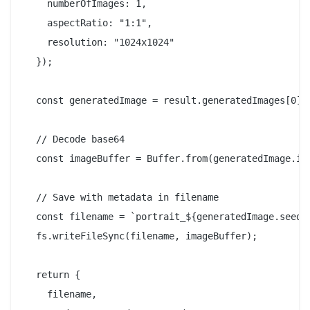
    numberOfImages: 1,

    aspectRatio: "1:1",

    resolution: "1024x1024"

  });

  const generatedImage = result.generatedImages[0];

  // Decode base64

  const imageBuffer = Buffer.from(generatedImage.ima
  // Save with metadata in filename

  const filename = `portrait_${generatedImage.seed}.
  fs.writeFileSync(filename, imageBuffer);

  return {

    filename,
