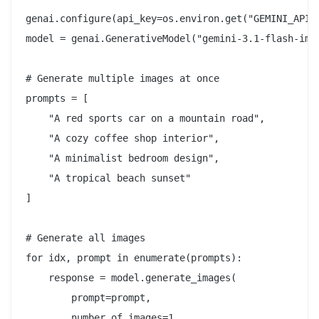
genai.configure(api_key=os.environ.get("GEMINI_API_K
model = genai.GenerativeModel("gemini-3.1-flash-imag
# Generate multiple images at once

prompts = [

    "A red sports car on a mountain road",

    "A cozy coffee shop interior",

    "A minimalist bedroom design",

    "A tropical beach sunset"

]

# Generate all images

for idx, prompt in enumerate(prompts):

    response = model.generate_images(

        prompt=prompt,

        number_of_images=1,
