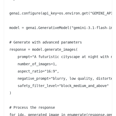
genai.configure(api_key=os.environ.get("GEMINI_API_K
model = genai.GenerativeModel("gemini-3.1-flash-imag
# Generate with advanced parameters

response = model.generate_images(

    prompt="A futuristic cityscape at night with neo
    number_of_images=1,

    aspect_ratio="16:9",

    negative_prompt="blurry, low quality, distorted,
    safety_filter_level="block_medium_and_above"

)

# Process the response

for idx, generated_image in enumerate(response.gener