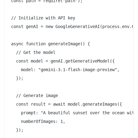
const path = require("path");

// Initialize with API key

const genAI = new GoogleGenerativeAI(process.env.GEM
async function generateImage() {

  // Get the model

  const model = genAI.getGenerativeModel({

    model: "gemini-3.1-flash-image-preview",

  });

  // Generate image

  const result = await model.generateImages({

    prompt: "A beautiful sunset over the ocean with 
    numberOfImages: 1,

  });
