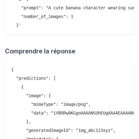
    "prompt": "A cute banana character wearing sungl
    "number_of_images": 1

Comprendre la réponse
{

  "predictions": [

    {

      "image": {

        "mimeType": "image/png",

        "data": "iVBORw0KGgoAAAANSUhEUgAAAAEAAAABCA
      },

      "generatedImageId": "img_abc123xyz",

      "metadata": {
