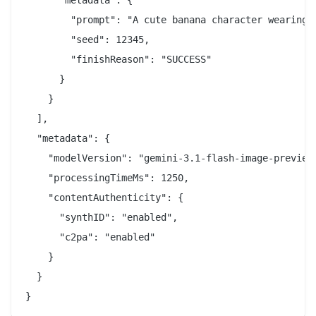
        "prompt": "A cute banana character wearing s
        "seed": 12345,

        "finishReason": "SUCCESS"

      }

    }

  ],

  "metadata": {

    "modelVersion": "gemini-3.1-flash-image-preview"
    "processingTimeMs": 1250,

    "contentAuthenticity": {

      "synthID": "enabled",

      "c2pa": "enabled"

    }

  }
