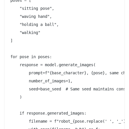
poses = [

    "sitting pose",

    "waving hand",

    "holding a ball",

    "walking"

]

for pose in poses:

    response = model.generate_images(

        prompt=f"{base_character}, {pose}, same char
        number_of_images=1,

        seed=base_seed  # Same seed maintains consis
    )

    if response.generated_images:

        filename = f"robot_{pose.replace(' ', '_')}.