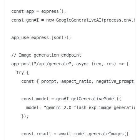
const app = express();

const genAI = new GoogleGenerativeAI(process.env.GEM
app.use(express.json());

// Image generation endpoint

app.post("/api/generate", async (req, res) => {

  try {

    const { prompt, aspect_ratio, negative_prompt, n
    const model = genAI.getGenerativeModel({

      model: "gemini-2.0-flash-exp-image-generation"
    });

    const result = await model.generateImages({
