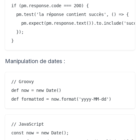
if (pm.response.code === 200) {

  pm.test('la réponse contient succès', () => {

    pm.expect(pm.response.text()).to.include('succes
  });

Manipulation de dates :
// Groovy

def now = new Date()

// JavaScript

const now = new Date();
