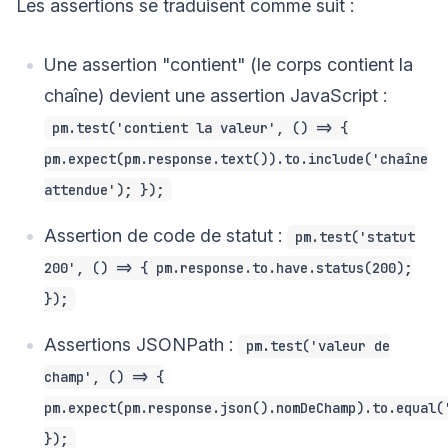
Les assertions se traduisent comme suit :
Une assertion "contient" (le corps contient la
chaîne) devient une assertion JavaScript :
pm.test('contient la valeur', () => {
pm.expect(pm.response.text()).to.include('chaîne
attendue'); });
Assertion de code de statut :
pm.test('statut
200', () => { pm.response.to.have.status(200);
});
Assertions JSONPath :
pm.test('valeur de
champ', () => {
pm.expect(pm.response.json().nomDeChamp).to.equal(
});