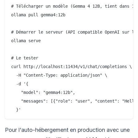
# Télécharger un modèle (Gemma 4 12B, tient dans 10 
ollama pull gemma4:12b

# Démarrer le serveur (API compatible OpenAI sur le 
ollama serve

# Le tester

curl http://localhost:11434/v1/chat/completions \

  -H "Content-Type: application/json" \

  -d '{

    "model": "gemma4:12b",

    "messages": [{"role": "user", "content": "Hello"
Pour l'auto-hébergement en production avec une