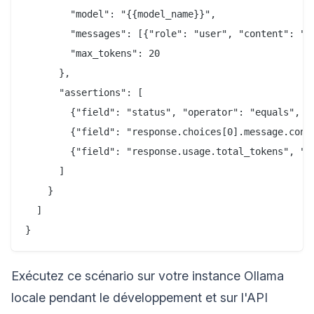
        "model": "{{model_name}}",

        "messages": [{"role": "user", "content": "Sa
        "max_tokens": 20

      },

      "assertions": [

        {"field": "status", "operator": "equals", "v
        {"field": "response.choices[0].message.cont
        {"field": "response.usage.total_tokens", "op
      ]

    }

  ]

Exécutez ce scénario sur votre instance Ollama
locale pendant le développement et sur l'API