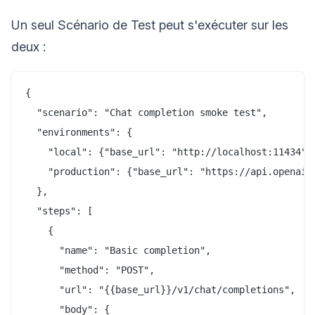
Un seul Scénario de Test peut s'exécuter sur les
deux :
{

  "scenario": "Chat completion smoke test",

  "environments": {

    "local": {"base_url": "http://localhost:11434"},
    "production": {"base_url": "https://api.openai.c
  },

  "steps": [

    {

      "name": "Basic completion",

      "method": "POST",

      "url": "{{base_url}}/v1/chat/completions",

      "body": {
