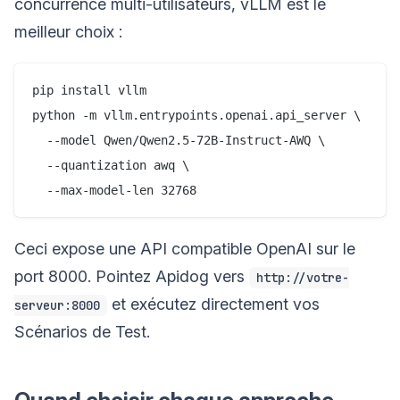
concurrence multi-utilisateurs, vLLM est le
meilleur choix :
pip install vllm

python -m vllm.entrypoints.openai.api_server \

  --model Qwen/Qwen2.5-72B-Instruct-AWQ \

  --quantization awq \

Ceci expose une API compatible OpenAI sur le
port 8000. Pointez Apidog vers
http://votre-
et exécutez directement vos
serveur:8000
Scénarios de Test.