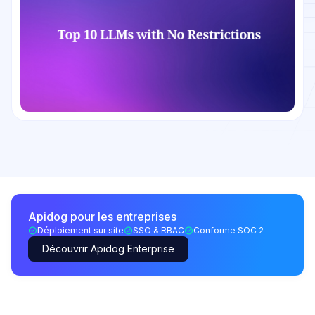
Apidog pour les entreprises
Déploiement sur site
SSO & RBAC
Conforme SOC 2
Découvrir Apidog Enterprise