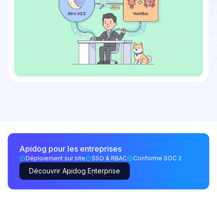
Apidog pour les entreprises
Déploiement sur site
SSO & RBAC
Conforme SOC 2
Découvrir Apidog Enterprise