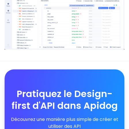
Pratiquez le Design-
first d'API dans Apidog
Découvrez une manière plus simple de créer et
utiliser des API