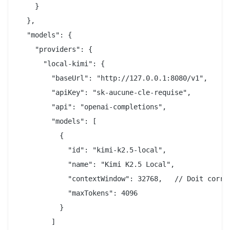
    }

  },

  "models": {

    "providers": {

      "local-kimi": {

        "baseUrl": "http://127.0.0.1:8080/v1",

        "apiKey": "sk-aucune-cle-requise",

        "api": "openai-completions",

        "models": [

          {

            "id": "kimi-k2.5-local",

            "name": "Kimi K2.5 Local",

            "contextWindow": 32768,   // Doit corres
            "maxTokens": 4096

          }

        ]
