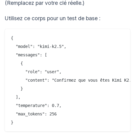
(Remplacez par votre clé réelle.)
Utilisez ce corps pour un test de base :
{

  "model": "kimi-k2.5",

  "messages": [

    {

      "role": "user",

      "content": "Confirmez que vous êtes Kimi K2.5 
    }

  ],

  "temperature": 0.7,

  "max_tokens": 256
