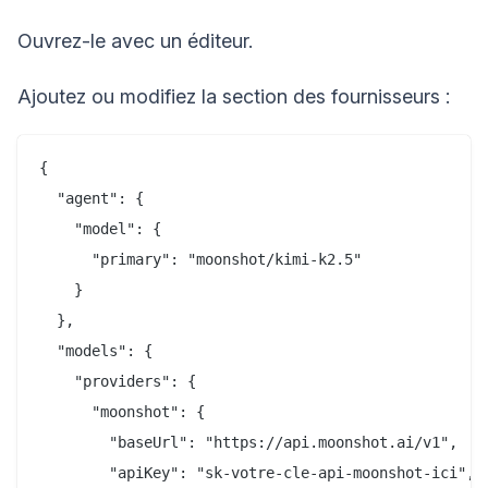
Ouvrez-le avec un éditeur.
Ajoutez ou modifiez la section des fournisseurs :
{

  "agent": {

    "model": {

      "primary": "moonshot/kimi-k2.5"

    }

  },

  "models": {

    "providers": {

      "moonshot": {

        "baseUrl": "https://api.moonshot.ai/v1",

        "apiKey": "sk-votre-cle-api-moonshot-ici",
