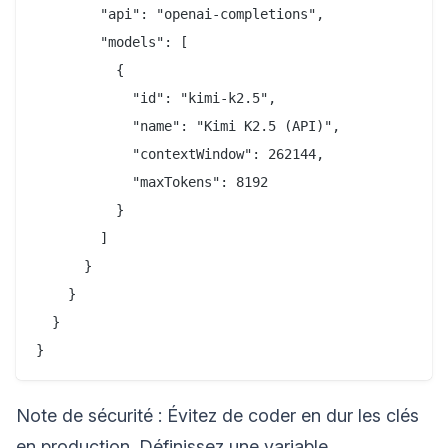
        "api": "openai-completions",

        "models": [

          {

            "id": "kimi-k2.5",

            "name": "Kimi K2.5 (API)",

            "contextWindow": 262144,

            "maxTokens": 8192

          }

        ]

      }

    }

  }

Note de sécurité : Évitez de coder en dur les clés
en production. Définissez une variable