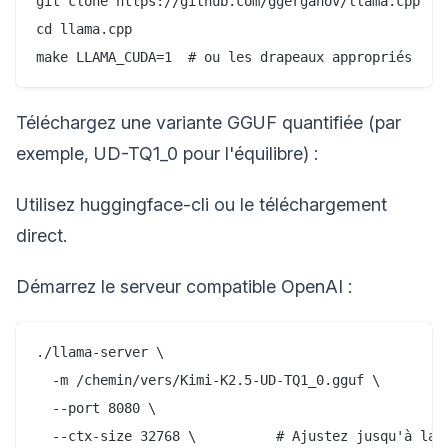
git clone https://github.com/ggerganov/llama.cpp

cd llama.cpp

Téléchargez une variante GGUF quantifiée (par
exemple, UD-TQ1_0 pour l'équilibre) :
Utilisez huggingface-cli ou le téléchargement
direct.
Démarrez le serveur compatible OpenAI :
./llama-server \

  -m /chemin/vers/Kimi-K2.5-UD-TQ1_0.gguf \

  --port 8080 \

  --ctx-size 32768 \          # Ajustez jusqu'à la 