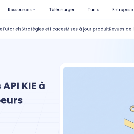
Ressources
Télécharger
Tarifs
Entreprise
ue
Tutoriels
Stratégies efficaces
Mises à jour produit
Revues de l
 API KIE à
peurs