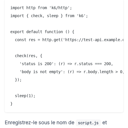
import http from 'k6/http';

import { check, sleep } from 'k6';

export default function () {

  const res = http.get('https://test-api.example.com
  check(res, {

    'status is 200': (r) => r.status === 200,

    'body is not empty': (r) => r.body.length > 0,

  });

  sleep(1);

Enregistrez-le sous le nom de
et
script.js