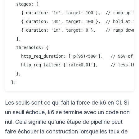
  stages: [

    { duration: '1m', target: 100 },  // ramp up to 
    { duration: '3m', target: 100 },  // hold at 100
    { duration: '1m', target: 0 },    // ramp down t
  ],

  thresholds: {

    http_req_duration: ['p(95)<500'],   // 95% of re
    http_req_failed: ['rate<0.01'],     // less than
  },

Les seuils sont ce qui fait la force de k6 en CI. Si
un seuil échoue, k6 se termine avec un code non
nul. Cela signifie qu'une étape de pipeline peut
faire échouer la construction lorsque les taux de