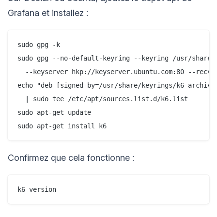
Grafana et installez :
sudo gpg -k

sudo gpg --no-default-keyring --keyring /usr/share/k
  --keyserver hkp://keyserver.ubuntu.com:80 --recv-k
echo "deb [signed-by=/usr/share/keyrings/k6-archive-
  | sudo tee /etc/apt/sources.list.d/k6.list

sudo apt-get update

Confirmez que cela fonctionne :