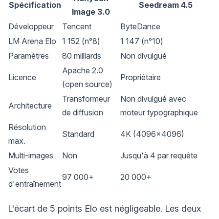
Spécification
Seedream 4.5
Image 3.0
Développeur
Tencent
ByteDance
LM Arena Elo
1 152 (n°8)
1 147 (n°10)
Paramètres
80 milliards
Non divulgué
Apache 2.0
Licence
Propriétaire
(open source)
Transformeur
Non divulgué avec
Architecture
de diffusion
moteur typographique
Résolution
Standard
4K (4096x4096)
max.
Multi-images
Non
Jusqu'à 4 par requête
Votes
97 000+
20 000+
d'entraînement
L'écart de 5 points Elo est négligeable. Les deux