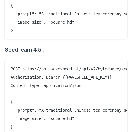
{

  "prompt": "A traditional Chinese tea ceremony set
  "image_size": "square_hd"

Seedream 4.5 :
POST https://api.wavespeed.ai/api/v2/bytedance/seedr
Authorization: Bearer {{WAVESPEED_API_KEY}}

Content-Type: application/json

{

  "prompt": "A traditional Chinese tea ceremony set
  "image_size": "square_hd"
