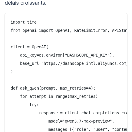
délais croissants.
import time

from openai import OpenAI, RateLimitError, APIStatus
client = OpenAI(

    api_key=os.environ["DASHSCOPE_API_KEY"],

    base_url="https://dashscope-intl.aliyuncs.com/co
)

def ask_qwen(prompt, max_retries=4):

    for attempt in range(max_retries):

        try:

            response = client.chat.completions.creat
                model="qwen3.7-max-preview",

                messages=[{"role": "user", "content"