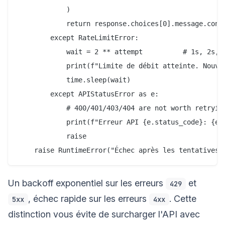
            )

            return response.choices[0].message.conte
        except RateLimitError:

            wait = 2 ** attempt          # 1s, 2s, 4
            print(f"Limite de débit atteinte. Nouvel
            time.sleep(wait)

        except APIStatusError as e:

            # 400/401/403/404 are not worth retrying
            print(f"Erreur API {e.status_code}: {e.m
            raise

Un backoff exponentiel sur les erreurs
et
429
, échec rapide sur les erreurs
. Cette
5xx
4xx
distinction vous évite de surcharger l'API avec