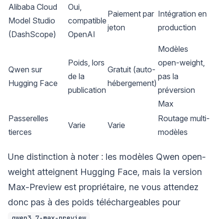
Alibaba Cloud
Oui,
Paiement par
Intégration en
Model Studio
compatible
jeton
production
(DashScope)
OpenAI
Modèles
Poids, lors
open-weight,
Qwen sur
Gratuit (auto-
de la
pas la
Hugging Face
hébergement)
publication
préversion
Max
Passerelles
Routage multi-
Varie
Varie
tierces
modèles
Une distinction à noter : les modèles Qwen open-
weight atteignent Hugging Face, mais la version
Max-Preview est propriétaire, ne vous attendez
donc pas à des poids téléchargeables pour
.
qwen3.7-max-preview