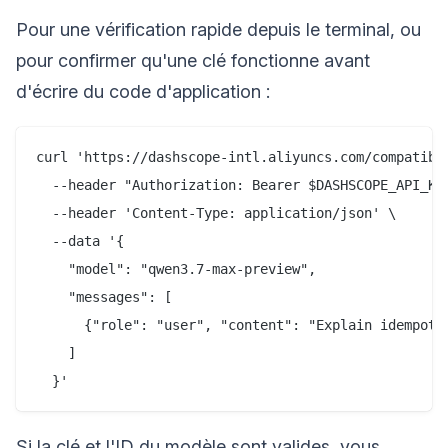
Pour une vérification rapide depuis le terminal, ou
pour confirmer qu'une clé fonctionne avant
d'écrire du code d'application :
curl 'https://dashscope-intl.aliyuncs.com/compatible
  --header "Authorization: Bearer $DASHSCOPE_API_KEY
  --header 'Content-Type: application/json' \

  --data '{

    "model": "qwen3.7-max-preview",

    "messages": [

      {"role": "user", "content": "Explain idempoten
    ]

Si la clé et l'ID du modèle sont valides, vous