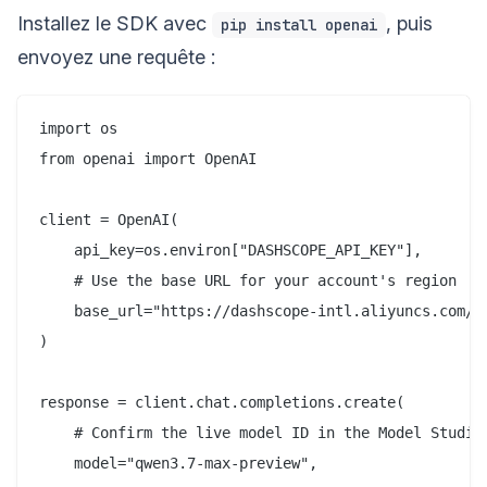
Installez le SDK avec
, puis
pip install openai
envoyez une requête :
import os

from openai import OpenAI

client = OpenAI(

    api_key=os.environ["DASHSCOPE_API_KEY"],

    # Use the base URL for your account's region

    base_url="https://dashscope-intl.aliyuncs.com/co
)

response = client.chat.completions.create(

    # Confirm the live model ID in the Model Studio 
    model="qwen3.7-max-preview",
