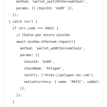
    method: 'wallet_switchEthereumChain',

    params: [{ chainId: '0x89' }],

  });

} catch (err) {

  if (err.code === 4902) {

    // Chaîne pas encore ajoutée

    await window.ethereum.request({

      method: 'wallet_addEthereumChain',

      params: [{

        chainId: '0x89',

        chainName: 'Polygon',

        rpcUrls: ['https://polygon-rpc.com'],

        nativeCurrency: { name: 'MATIC', symbol: 'MA
      }],

    });

  }
