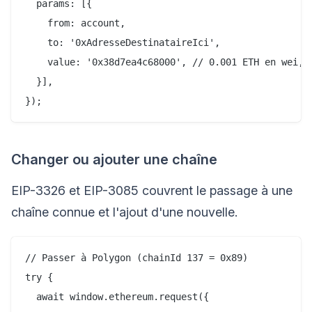
  params: [{

    from: account,

    to: '0xAdresseDestinataireIci',

    value: '0x38d7ea4c68000', // 0.001 ETH en wei, h
  }],

Changer ou ajouter une chaîne
EIP-3326 et EIP-3085 couvrent le passage à une
chaîne connue et l'ajout d'une nouvelle.
// Passer à Polygon (chainId 137 = 0x89)

try {

  await window.ethereum.request({
