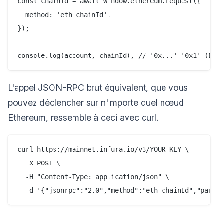
const chainId = await window.ethereum.request({

  method: 'eth_chainId',

});

L'appel JSON-RPC brut équivalent, que vous
pouvez déclencher sur n'importe quel nœud
Ethereum, ressemble à ceci avec curl.
curl https://mainnet.infura.io/v3/YOUR_KEY \

  -X POST \

  -H "Content-Type: application/json" \
