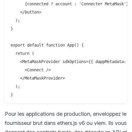
      {connected ? account : 'Connecter MetaMask'}

    </button>

  );

}

export default function App() {

  return (

    <MetaMaskProvider sdkOptions={{ dappMetadata: { 
      <Connect />

    </MetaMaskProvider>

  );

Pour les applications de production, enveloppez le
fournisseur brut dans ethers.js v6 ou viem. Ils vous