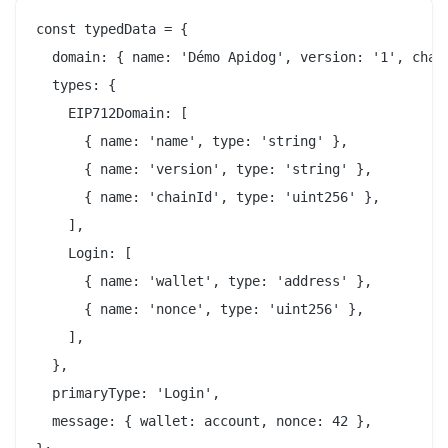
const typedData = {

  domain: { name: 'Démo Apidog', version: '1', chain
  types: {

    EIP712Domain: [

      { name: 'name', type: 'string' },

      { name: 'version', type: 'string' },

      { name: 'chainId', type: 'uint256' },

    ],

    Login: [

      { name: 'wallet', type: 'address' },

      { name: 'nonce', type: 'uint256' },

    ],

  },

  primaryType: 'Login',

  message: { wallet: account, nonce: 42 },
