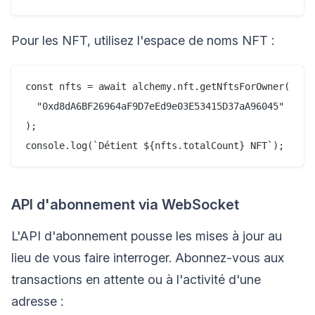
Pour les NFT, utilisez l'espace de noms NFT :
const nfts = await alchemy.nft.getNftsForOwner(

  "0xd8dA6BF26964aF9D7eEd9e03E53415D37aA96045"

);

API d'abonnement via WebSocket
L'API d'abonnement pousse les mises à jour au
lieu de vous faire interroger. Abonnez-vous aux
transactions en attente ou à l'activité d'une
adresse :