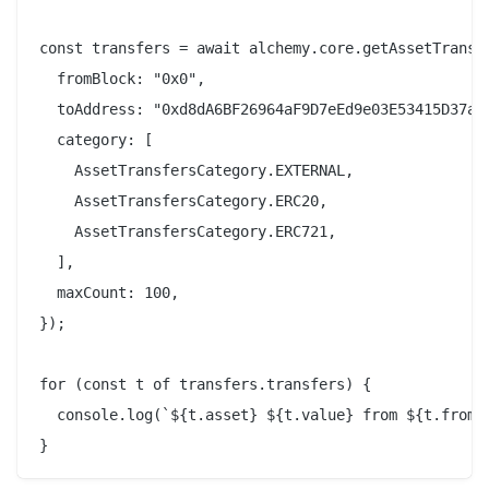
const transfers = await alchemy.core.getAssetTransfe
  fromBlock: "0x0",

  toAddress: "0xd8dA6BF26964aF9D7eEd9e03E53415D37aA9
  category: [

    AssetTransfersCategory.EXTERNAL,

    AssetTransfersCategory.ERC20,

    AssetTransfersCategory.ERC721,

  ],

  maxCount: 100,

});

for (const t of transfers.transfers) {

  console.log(`${t.asset} ${t.value} from ${t.from} 