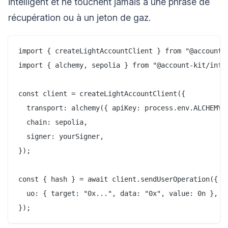
intelligent et ne touchent jamais à une phrase de
récupération ou à un jeton de gaz.
import { createLightAccountClient } from "@account-k
import { alchemy, sepolia } from "@account-kit/infra
const client = createLightAccountClient({

  transport: alchemy({ apiKey: process.env.ALCHEMY_A
  chain: sepolia,

  signer: yourSigner,

});

const { hash } = await client.sendUserOperation({

  uo: { target: "0x...", data: "0x", value: 0n },
