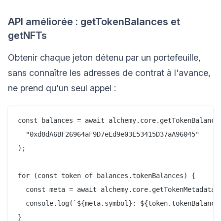
API améliorée : getTokenBalances et
getNFTs
Obtenir chaque jeton détenu par un portefeuille,
sans connaître les adresses de contrat à l'avance,
ne prend qu'un seul appel :
const balances = await alchemy.core.getTokenBalances
  "0xd8dA6BF26964aF9D7eEd9e03E53415D37aA96045"

);

for (const token of balances.tokenBalances) {

  const meta = await alchemy.core.getTokenMetadata(t
  console.log(`${meta.symbol}: ${token.tokenBalance}