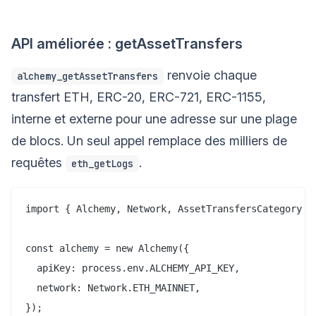
API améliorée : getAssetTransfers
renvoie chaque
alchemy_getAssetTransfers
transfert ETH, ERC-20, ERC-721, ERC-1155,
interne et externe pour une adresse sur une plage
de blocs. Un seul appel remplace des milliers de
requêtes
.
eth_getLogs
import { Alchemy, Network, AssetTransfersCategory } 
const alchemy = new Alchemy({

  apiKey: process.env.ALCHEMY_API_KEY,

  network: Network.ETH_MAINNET,

});
