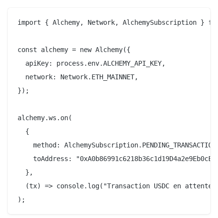
import { Alchemy, Network, AlchemySubscription } fro
const alchemy = new Alchemy({

  apiKey: process.env.ALCHEMY_API_KEY,

  network: Network.ETH_MAINNET,

});

alchemy.ws.on(

  {

    method: AlchemySubscription.PENDING_TRANSACTIONS
    toAddress: "0xA0b86991c6218b36c1d19D4a2e9Eb0cE36
  },

  (tx) => console.log("Transaction USDC en attente :