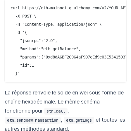
curl https://eth-mainnet.g.alchemy.com/v2/YOUR_API_K
  -X POST \

  -H "Content-Type: application/json" \

  -d '{

    "jsonrpc":"2.0",

    "method":"eth_getBalance",

    "params":["0xd8dA6BF26964aF9D7eEd9e03E53415D37aA
    "id":1

La réponse renvoie le solde en wei sous forme de
chaîne hexadécimale. Le même schéma
fonctionne pour
,
eth_call
,
et toutes les
eth_sendRawTransaction
eth_getLogs
autres méthodes standard.