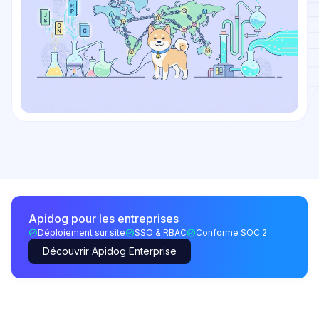
Apidog pour les entreprises
Déploiement sur site
SSO & RBAC
Conforme SOC 2
Découvrir Apidog Enterprise