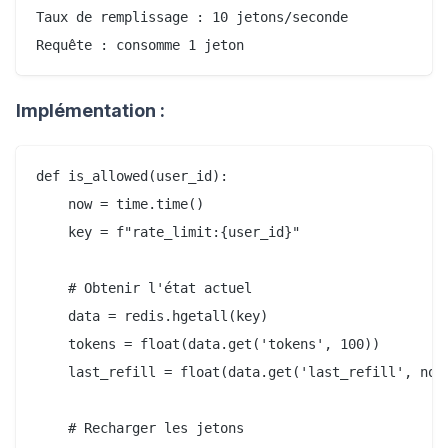
Taux de remplissage : 10 jetons/seconde

Implémentation :
def is_allowed(user_id):

    now = time.time()

    key = f"rate_limit:{user_id}"

    # Obtenir l'état actuel

    data = redis.hgetall(key)

    tokens = float(data.get('tokens', 100))

    last_refill = float(data.get('last_refill', now)
    # Recharger les jetons
