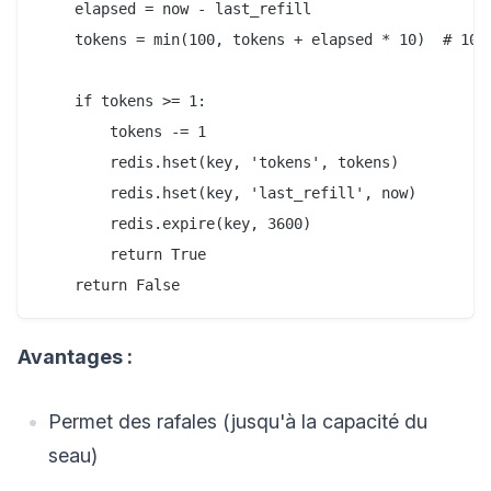
    elapsed = now - last_refill

    tokens = min(100, tokens + elapsed * 10)  # 10 j
    if tokens >= 1:

        tokens -= 1

        redis.hset(key, 'tokens', tokens)

        redis.hset(key, 'last_refill', now)

        redis.expire(key, 3600)

        return True

Avantages :
Permet des rafales (jusqu'à la capacité du
seau)