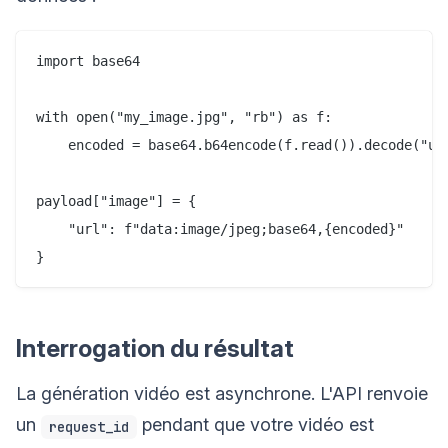
import base64

with open("my_image.jpg", "rb") as f:

    encoded = base64.b64encode(f.read()).decode("utf
payload["image"] = {

    "url": f"data:image/jpeg;base64,{encoded}"

Interrogation du résultat
La génération vidéo est asynchrone. L'API renvoie
un
pendant que votre vidéo est
request_id