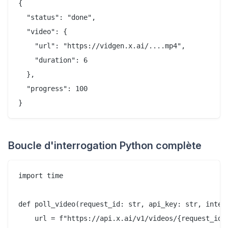
{

  "status": "done",

  "video": {

    "url": "https://vidgen.x.ai/....mp4",

    "duration": 6

  },

  "progress": 100

Boucle d'interrogation Python complète
import time

def poll_video(request_id: str, api_key: str, interv
    url = f"https://api.x.ai/v1/videos/{request_id}"