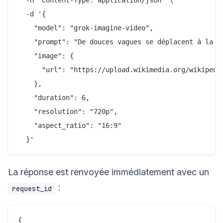
  -H "Content-Type: application/json" \

  -d '{

    "model": "grok-imagine-video",

    "prompt": "De douces vagues se déplacent à la su
    "image": {

      "url": "https://upload.wikimedia.org/wikipedi
    },

    "duration": 6,

    "resolution": "720p",

    "aspect_ratio": "16:9"

La réponse est renvoyée immédiatement avec un
:
request_id
{
