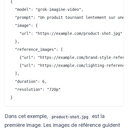
{

  "model": "grok-imagine-video",

  "prompt": "Un produit tournant lentement sur une s
  "image": {

    "url": "https://example.com/product-shot.jpg"

  },

  "reference_images": [

    {"url": "https://example.com/brand-style-referen
    {"url": "https://example.com/lighting-reference.
  ],

  "duration": 6,

  "resolution": "720p"

Dans cet exemple,
est la
product-shot.jpg
première image. Les images de référence guident