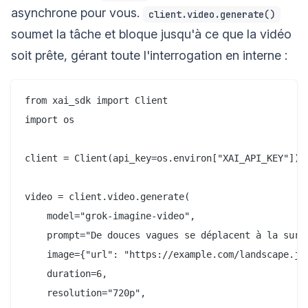
asynchrone pour vous.
client.video.generate()
soumet la tâche et bloque jusqu'à ce que la vidéo
soit prête, gérant toute l'interrogation en interne :
from xai_sdk import Client

import os

client = Client(api_key=os.environ["XAI_API_KEY"])

video = client.video.generate(

    model="grok-imagine-video",

    prompt="De douces vagues se déplacent à la surfa
    image={"url": "https://example.com/landscape.jpg
    duration=6,

    resolution="720p",
