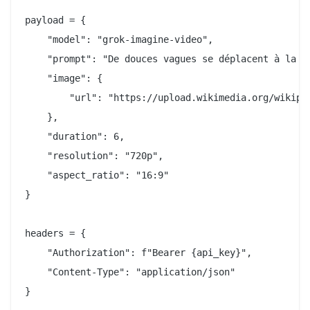
payload = {

    "model": "grok-imagine-video",

    "prompt": "De douces vagues se déplacent à la su
    "image": {

        "url": "https://upload.wikimedia.org/wikipe
    },

    "duration": 6,

    "resolution": "720p",

    "aspect_ratio": "16:9"

}

headers = {

    "Authorization": f"Bearer {api_key}",

    "Content-Type": "application/json"

}
