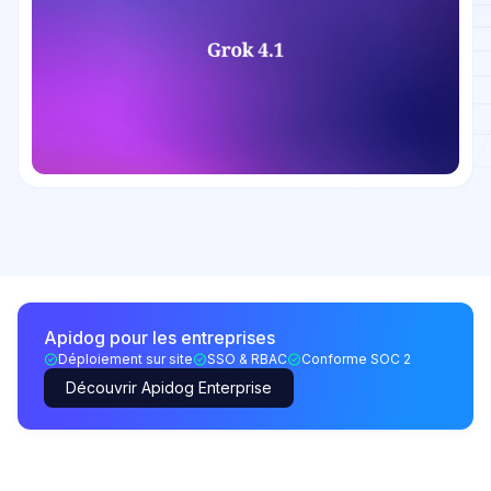
Apidog pour les entreprises
Déploiement sur site
SSO & RBAC
Conforme SOC 2
Découvrir Apidog Enterprise