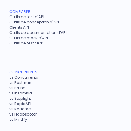
COMPARER
Outils de test d'API
Outils de conception d'API
Clients API
Outils de documentation d'API
Outils de mock d'API
Outils de test MCP
CONCURRENTS
vs Concurrents
vs Postman
vs Bruno
vs Insomnia
vs Stoplight
vs RapidAPI
vs Readme
vs Hoppscotch
vs Mintlify