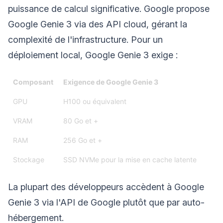
puissance de calcul significative. Google propose
Google Genie 3 via des API cloud, gérant la
complexité de l'infrastructure. Pour un
déploiement local, Google Genie 3 exige :
Composant
Exigence de Google Genie 3
GPU
H100 ou équivalent
VRAM
80 Go et +
RAM
256 Go et +
Stockage
SSD NVMe pour la mise en cache latente
La plupart des développeurs accèdent à Google
Genie 3 via l'API de Google plutôt que par auto-
hébergement.