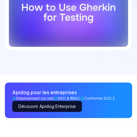
Apidog pour les entreprises
Déploiement sur site
SSO & RBAC
Conforme SOC 2
Découvrir Apidog Enterprise