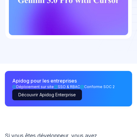
Apidog pour les entreprises
Déploiement sur site
SSO & RBAC
Conforme SOC 2
Découvrir Apidog Enterprise
Si vous êtes développeur, vous avez