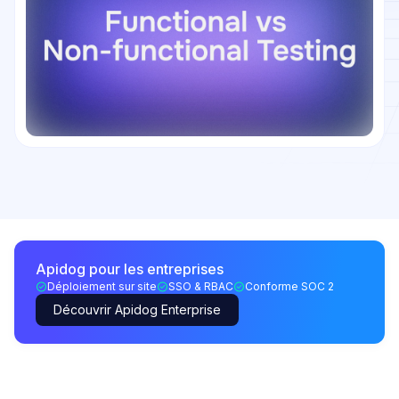
Apidog pour les entreprises
Déploiement sur site
SSO & RBAC
Conforme SOC 2
Découvrir Apidog Enterprise