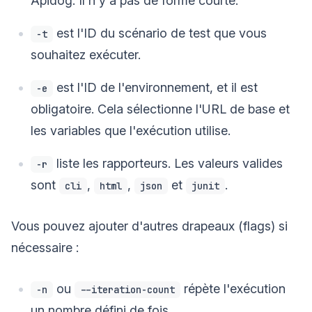
Apidog. Il n'y a pas de forme courte.
est l'ID du scénario de test que vous
-t
souhaitez exécuter.
est l'ID de l'environnement, et il est
-e
obligatoire. Cela sélectionne l'URL de base et
les variables que l'exécution utilise.
liste les rapporteurs. Les valeurs valides
-r
sont
,
,
et
.
cli
html
json
junit
Vous pouvez ajouter d'autres drapeaux (flags) si
nécessaire :
ou
répète l'exécution
-n
--iteration-count
un nombre défini de fois.