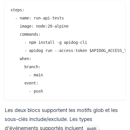
steps:

  - name: run-api-tests

    image: node:20-alpine

    commands:

      - npm install -g apidog-cli

      - apidog run --access-token $APIDOG_ACCESS_TOK
    when:

      branch:

        - main

      event:

Les deux blocs supportent les motifs glob et les
sous-clés include/exclude. Les types
d'événements supportés incluent
,
push