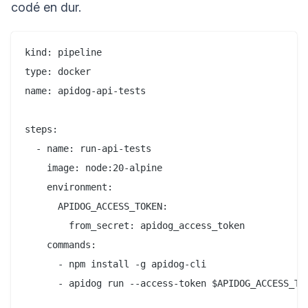
codé en dur.
kind: pipeline

type: docker

name: apidog-api-tests

steps:

  - name: run-api-tests

    image: node:20-alpine

    environment:

      APIDOG_ACCESS_TOKEN:

        from_secret: apidog_access_token

    commands:

      - npm install -g apidog-cli

      - apidog run --access-token $APIDOG_ACCESS_TOK