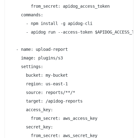
        from_secret: apidog_access_token

    commands:

      - npm install -g apidog-cli

      - apidog run --access-token $APIDOG_ACCESS_TO
  - name: upload-report

    image: plugins/s3

    settings:

      bucket: my-bucket

      region: us-east-1

      source: reports/**/*

      target: /apidog-reports

      access_key:

        from_secret: aws_access_key

      secret_key:
