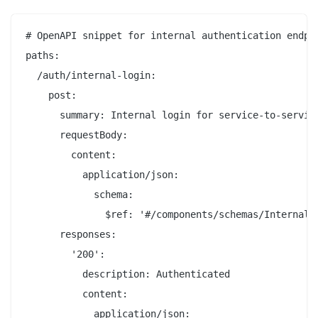
# OpenAPI snippet for internal authentication endpoi
paths:

  /auth/internal-login:

    post:

      summary: Internal login for service-to-service
      requestBody:

        content:

          application/json:

            schema:

              $ref: '#/components/schemas/InternalLo
      responses:

        '200':

          description: Authenticated

          content:

            application/json:
