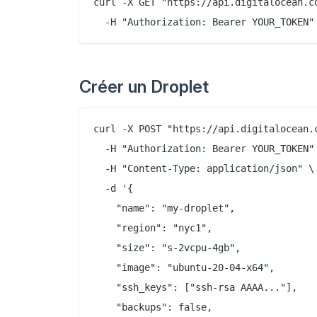
curl -X GET "https://api.digitalocean.co
Créer un Droplet
curl -X POST "https://api.digitalocean.c
  -H "Authorization: Bearer YOUR_TOKEN" 
  -H "Content-Type: application/json" \

  -d '{

    "name": "my-droplet",

    "region": "nyc1",

    "size": "s-2vcpu-4gb",

    "image": "ubuntu-20-04-x64",

    "ssh_keys": ["ssh-rsa AAAA..."],

    "backups": false,
