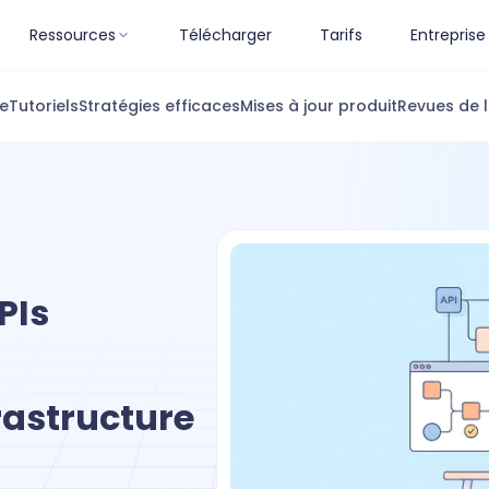
Ressources
Télécharger
Tarifs
Entreprise
ue
Tutoriels
Stratégies efficaces
Mises à jour produit
Revues de l
PIs
u
rastructure