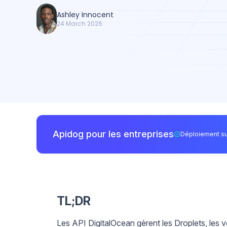
Ashley Innocent
24 March 2026
Apidog pour les entreprises
Déploiement su
TL;DR
Les API DigitalOcean gèrent les Droplets, les vo