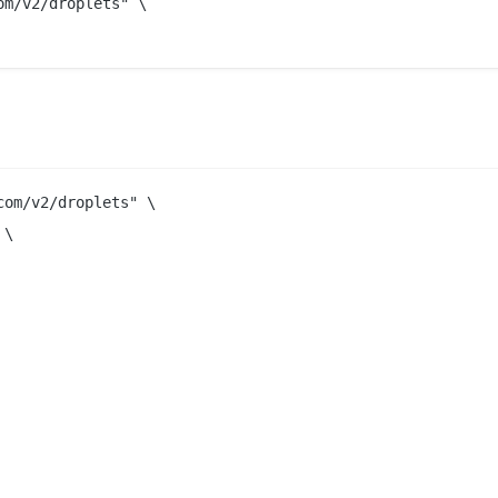
m/v2/droplets" \

om/v2/droplets" \

\
