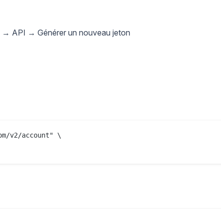
an → API → Générer un nouveau jeton
m/v2/account" \
