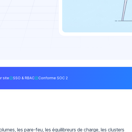
r site
SSO & RBAC
Conforme SOC 2
lumes, les pare-feu, les équilibreurs de charge, les clusters