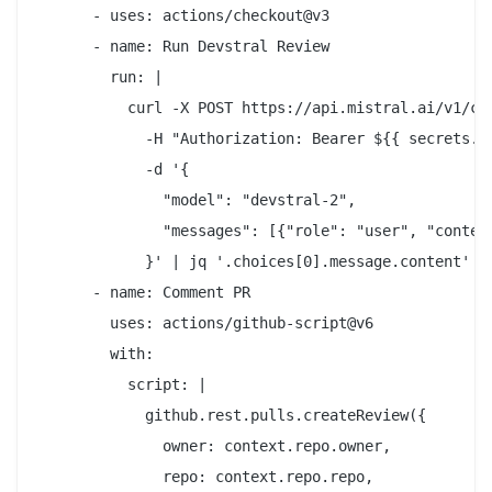
      - uses: actions/checkout@v3

      - name: Run Devstral Review

        run: |

          curl -X POST https://api.mistral.ai/v1/cha
            -H "Authorization: Bearer ${{ secrets.MI
            -d '{

              "model": "devstral-2",

              "messages": [{"role": "user", "conten
            }' | jq '.choices[0].message.content' > 
      - name: Comment PR

        uses: actions/github-script@v6

        with:

          script: |

            github.rest.pulls.createReview({

              owner: context.repo.owner,

              repo: context.repo.repo,
