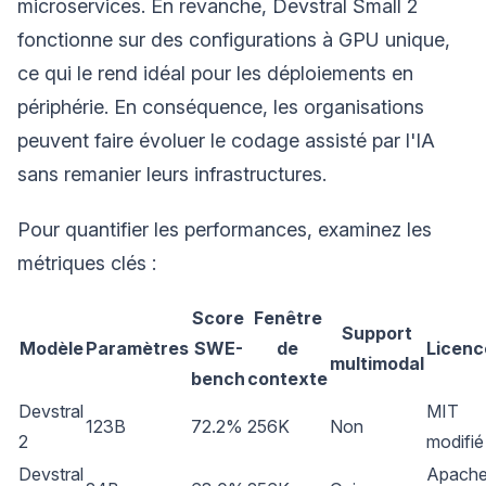
microservices. En revanche, Devstral Small 2
fonctionne sur des configurations à GPU unique,
ce qui le rend idéal pour les déploiements en
périphérie. En conséquence, les organisations
peuvent faire évoluer le codage assisté par l'IA
sans remanier leurs infrastructures.
Pour quantifier les performances, examinez les
métriques clés :
Score
Fenêtre
Support
Modèle
Paramètres
SWE-
de
Licenc
multimodal
bench
contexte
Devstral
MIT
123B
72.2%
256K
Non
2
modifié
Devstral
Apach