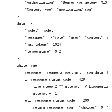
        "Authorization": f"Bearer {os.getenv('MISTRA
        "Content-Type": "application/json"

    }

    data = {

        "model": model,

        "messages": [{"role": "user", "content": pro
        "max_tokens": 1024,

        "temperature": 0.2

    }

    while True:

        response = requests.post(url, json=data, hea
        if response.status_code == 429:

            time.sleep(2 ** attempt)  # Exponential 
            attempt += 1

        elif response.status_code == 200:

            return response.json()["choices"][0]["me