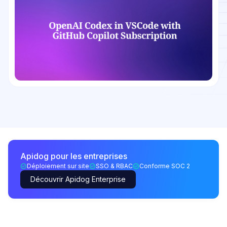
Apidog pour les entreprises
Déploiement sur site
SSO & RBAC
Conforme SOC 2
Découvrir Apidog Enterprise