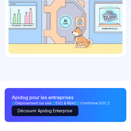
Apidog pour les entreprises
Déploiement sur site
SSO & RBAC
Conforme SOC 2
Découvrir Apidog Enterprise