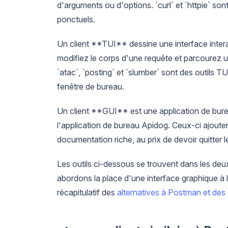
d'arguments ou d'options. `curl` et `httpie` sont 
ponctuels.
Un client **TUI** dessine une interface interac
modifiez le corps d'une requête et parcourez un
`atac`, `posting` et `slumber` sont des outils T
fenêtre de bureau.
Un client **GUI** est une application de bu
l'application de bureau Apidog. Ceux-ci ajouten
documentation riche, au prix de devoir quitter le
Les outils ci-dessous se trouvent dans les deu
abordons la place d'une interface graphique à 
récapitulatif des
alternatives à Postman et des 