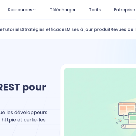
Ressources
Télécharger
Tarifs
Entreprise
ue
Tutoriels
Stratégies efficaces
Mises à jour produit
Revues de l
 REST pour
6
que les développeurs
ttpie et curlie, les