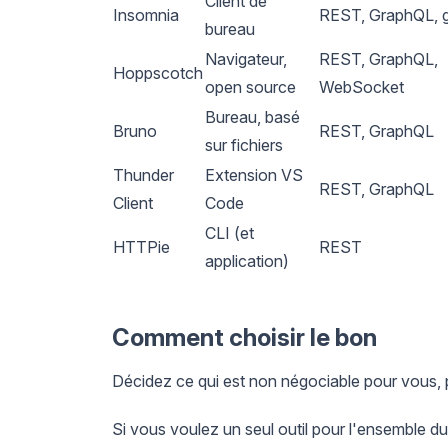
Client de
Insomnia
REST, GraphQL,
bureau
Navigateur,
REST, GraphQL,
Hoppscotch
open source
WebSocket
Bureau, basé
Bruno
REST, GraphQL
sur fichiers
Thunder
Extension VS
REST, GraphQL
Client
Code
CLI (et
HTTPie
REST
application)
Comment choisir le bon
Décidez ce qui est non négociable pour vous, p
Si vous voulez un seul outil pour l'ensemble du