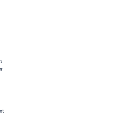
és
er
et