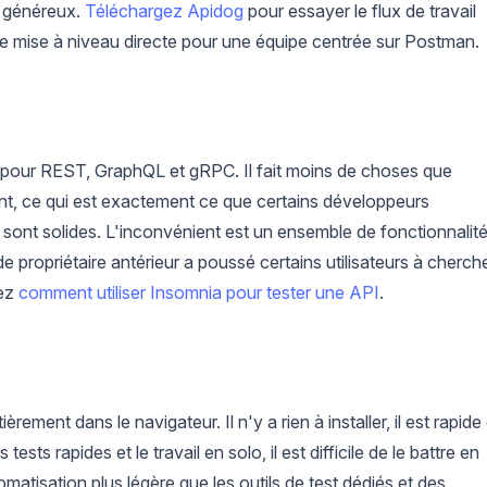
t généreux.
Téléchargez Apidog
pour essayer le flux de travail
ne mise à niveau directe pour une équipe centrée sur Postman.
é pour REST, GraphQL et gRPC. Il fait moins de choses que
t, ce qui est exactement ce que certains développeurs
 sont solides. L'inconvénient est un ensemble de fonctionnalit
e propriétaire antérieur a poussé certains utilisateurs à cherch
tez
comment utiliser Insomnia pour tester une API
.
ment dans le navigateur. Il n'y a rien à installer, il est rapide 
s rapides et le travail en solo, il est difficile de le battre en
atisation plus légère que les outils de test dédiés et des