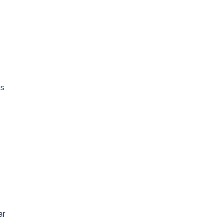
és
ar